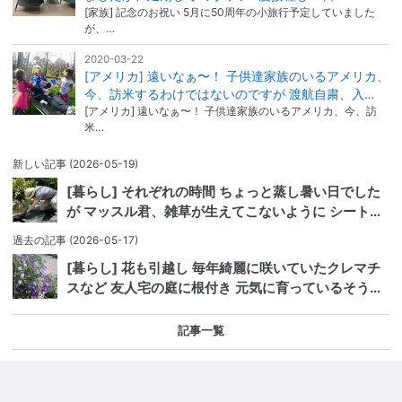
[家族] 記念のお祝い 5月に50周年の小旅行予定していました
が、…
2020-03-22
[アメリカ] 遠いなぁ〜！ 子供達家族のいるアメリカ、
今、訪米するわけではないのですが 渡航自粛、入…
[アメリカ] 遠いなぁ〜！ 子供達家族のいるアメリカ、今、訪
米…
新しい記事
(2026-05-19)
[暮らし] それぞれの時間 ちょっと蒸し暑い日でした
が マッスル君、雑草が生えてこないように シート…
過去の記事
(2026-05-17)
[暮らし] 花も引越し 毎年綺麗に咲いていたクレマチ
スなど 友人宅の庭に根付き 元気に育っているそう…
記事一覧