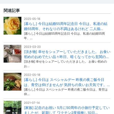
関連記事
2025-05-18
[暮らし] 今日は結婚55周年記念日 今日は、私達の結
婚55周年、それなりの不調はあるけれど 二人揃…
[暮らし] 今日は結婚55周年記念日 今日は、私達の結婚55周
年、…
2023-03-20
[頂き物] 幸せをシェアーしていただきました。 お食い
初めのおめでたい品々昨日、暗くなってから玄関の…
[頂き物] 幸せをシェアーしていただきました。 お食い初めの
お…
2022-05-18
[暮らし] 今日は スペシャルデー 昨夜の夜ご飯今日
は、青空は仰げませんが 気持ちの良いお天気です。…
[暮らし] 今日は スペシャルデー 昨夜の夜ご飯今日は、青空は
仰…
2021-07-14
[家族] 記念のお祝い 5月に50周年の小旅行予定してい
ましたが、延期して ワクチン2度接種し10日…